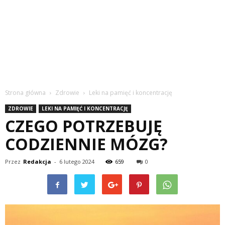
Strona główna
Zdrowie
Leki na pamięć i koncentrację
ZDROWIE
LEKI NA PAMIĘĆ I KONCENTRACJĘ
CZEGO POTRZEBUJĘ
CODZIENNIE MÓZG?
Przez
Redakcja
-
6 lutego 2024
659
0