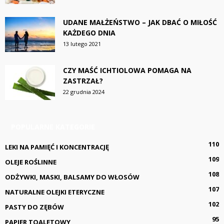
UDANE MAŁŻEŃSTWO – JAK DBAĆ O MIŁOŚĆ
KAŻDEGO DNIA
13 lutego 2021
CZY MAŚĆ ICHTIOLOWA POMAGA NA
ZASTRZAŁ?
22 grudnia 2024
POPULARNE KATEGORIE
110
LEKI NA PAMIĘĆ I KONCENTRACJĘ
109
OLEJE ROŚLINNE
108
ODŻYWKI, MASKI, BALSAMY DO WŁOSÓW
107
NATURALNE OLEJKI ETERYCZNE
102
PASTY DO ZĘBÓW
95
PAPIER TOALETOWY