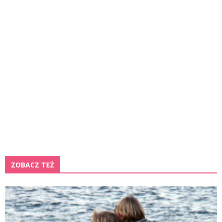
ZOBACZ TEŻ
K