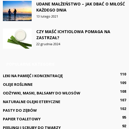
UDANE MAŁŻEŃSTWO – JAK DBAĆ O MIŁOŚĆ
KAŻDEGO DNIA
13 lutego 2021
CZY MAŚĆ ICHTIOLOWA POMAGA NA
ZASTRZAŁ?
22 grudnia 2024
POPULARNE KATEGORIE
110
LEKI NA PAMIĘĆ I KONCENTRACJĘ
109
OLEJE ROŚLINNE
108
ODŻYWKI, MASKI, BALSAMY DO WŁOSÓW
107
NATURALNE OLEJKI ETERYCZNE
102
PASTY DO ZĘBÓW
95
PAPIER TOALETOWY
92
PEELINGI I SCRUBY DO TWARZY