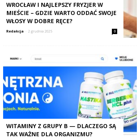
WROCŁAW I NAJLEPSZY FRYZJER W
MIEŚCIE – GDZIE WARTO ODDAĆ SWOJE
WŁOSY W DOBRE RĘCE?
Redakcja
-
2 grudnia 2025
0
WITAMINY Z GRUPY B — DLACZEGO SĄ
TAK WAŻNE DLA ORGANIZMU?