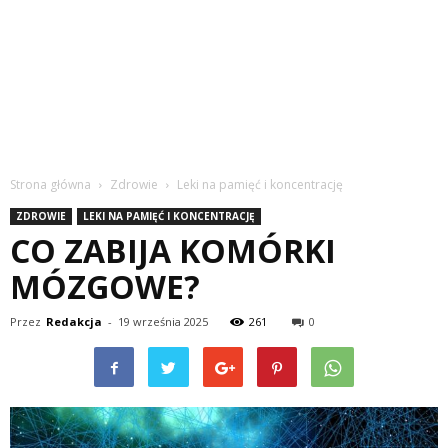
Strona główna
Zdrowie
Leki na pamięć i koncentrację
ZDROWIE
LEKI NA PAMIĘĆ I KONCENTRACJĘ
CO ZABIJA KOMÓRKI
MÓZGOWE?
Przez
Redakcja
-
19 września 2025
261
0