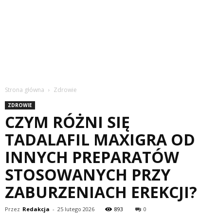
Strona główna
Zdrowie
ZDROWIE
CZYM RÓŻNI SIĘ
TADALAFIL MAXIGRA OD
INNYCH PREPARATÓW
STOSOWANYCH PRZY
ZABURZENIACH EREKCJI?
Przez
Redakcja
-
25 lutego 2026
893
0