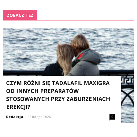
ZOBACZ TEŻ
K
CZYM RÓŻNI SIĘ TADALAFIL MAXIGRA
OD INNYCH PREPARATÓW
STOSOWANYCH PRZY ZABURZENIACH
EREKCJI?
Redakcja
-
25 lutego 2026
0