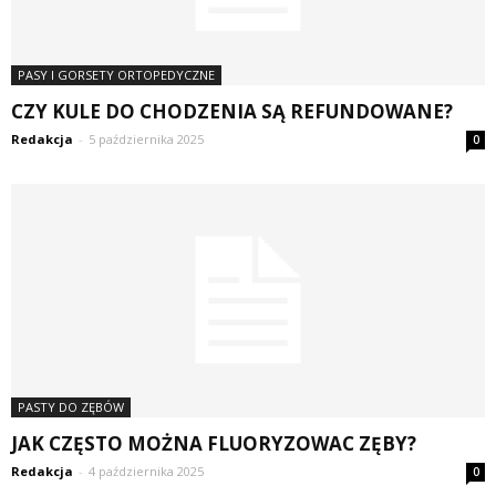
PASY I GORSETY ORTOPEDYCZNE
CZY KULE DO CHODZENIA SĄ REFUNDOWANE?
Redakcja
-
5 października 2025
0
PASTY DO ZĘBÓW
JAK CZĘSTO MOŻNA FLUORYZOWAC ZĘBY?
Redakcja
-
4 października 2025
0