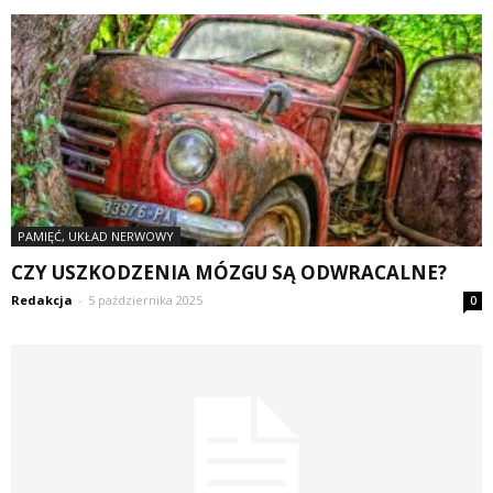
PAMIĘĆ, UKŁAD NERWOWY
CZY USZKODZENIA MÓZGU SĄ ODWRACALNE?
Redakcja
-
5 października 2025
0