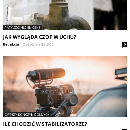
PATYCZKI HIGIENICZNE
JAK WYGLĄDA CZOP W UCHU?
Redakcja
-
2 października 2025
0
ORTEZY KOŃCZYN DOLNYCH
ILE CHODZIĆ W STABILIZATORZE?