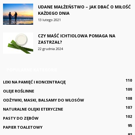
UDANE MAŁŻEŃSTWO – JAK DBAĆ O MIŁOŚĆ
KAŻDEGO DNIA
13 lutego 2021
CZY MAŚĆ ICHTIOLOWA POMAGA NA
ZASTRZAŁ?
22 grudnia 2024
POPULARNE KATEGORIE
110
LEKI NA PAMIĘĆ I KONCENTRACJĘ
109
OLEJE ROŚLINNE
108
ODŻYWKI, MASKI, BALSAMY DO WŁOSÓW
107
NATURALNE OLEJKI ETERYCZNE
102
PASTY DO ZĘBÓW
95
PAPIER TOALETOWY
92