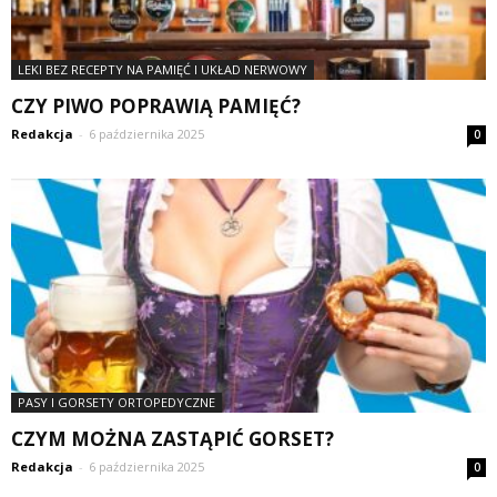
LEKI BEZ RECEPTY NA PAMIĘĆ I UKŁAD NERWOWY
CZY PIWO POPRAWIĄ PAMIĘĆ?
Redakcja
-
6 października 2025
0
PASY I GORSETY ORTOPEDYCZNE
CZYM MOŻNA ZASTĄPIĆ GORSET?
Redakcja
-
6 października 2025
0