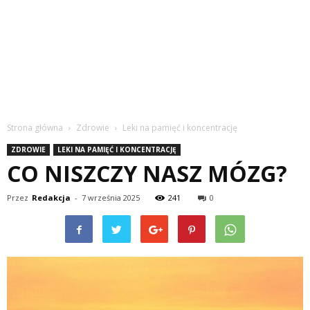
Strona główna
Zdrowie
Leki na pamięć i koncentrację
ZDROWIE
LEKI NA PAMIĘĆ I KONCENTRACJĘ
CO NISZCZY NASZ MÓZG?
Przez
Redakcja
-
7 września 2025
241
0