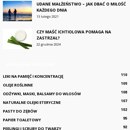
UDANE MAŁŻEŃSTWO – JAK DBAĆ O MIŁOŚĆ
KAŻDEGO DNIA
13 lutego 2021
CZY MAŚĆ ICHTIOLOWA POMAGA NA
ZASTRZAŁ?
22 grudnia 2024
POPULARNE KATEGORIE
110
LEKI NA PAMIĘĆ I KONCENTRACJĘ
109
OLEJE ROŚLINNE
108
ODŻYWKI, MASKI, BALSAMY DO WŁOSÓW
107
NATURALNE OLEJKI ETERYCZNE
102
PASTY DO ZĘBÓW
95
PAPIER TOALETOWY
92
PEELINGI I SCRUBY DO TWARZY