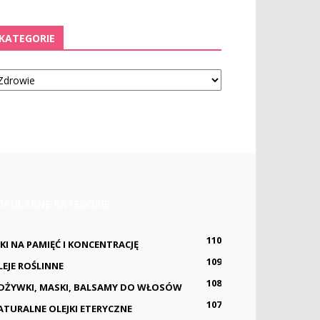
KATEGORIE
tegorie
OPULARNE KATEGORIE
110
EKI NA PAMIĘĆ I KONCENTRACJĘ
109
LEJE ROŚLINNE
108
DŻYWKI, MASKI, BALSAMY DO WŁOSÓW
107
ATURALNE OLEJKI ETERYCZNE