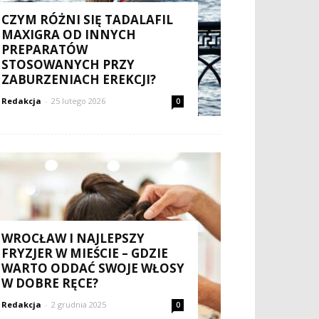
CZYM RÓŻNI SIĘ TADALAFIL
MAXIGRA OD INNYCH
PREPARATÓW
STOSOWANYCH PRZY
ZABURZENIACH EREKCJI?
Redakcja
-
25 lutego 2026
0
WROCŁAW I NAJLEPSZY
FRYZJER W MIEŚCIE – GDZIE
WARTO ODDAĆ SWOJE WŁOSY
W DOBRE RĘCE?
Redakcja
-
2 grudnia 2025
0