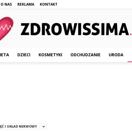
O NAS
REKLAMA
KONTAKT
IETA
DZIECI
KOSMETYKI
ODCHUDZANIE
URODA
Zdrowissima.pl
IĘĆ I UKŁAD NERWOWY