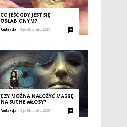
CO JEŚĆ GDY JEST SIĘ
OSŁABIONYM?
Redakcja
-
8 października 2025
0
CZY MOŻNA NAŁOŻYĆ MASKĘ
NA SUCHE WŁOSY?
Redakcja
-
8 października 2025
0