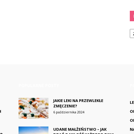
Ka
POPULARNE POSTY
P
JAKIE LEKI NA PRZEWLEKŁE
L
ZMĘCZENIE?
H
O
6 października 2024
O
UDANE MAŁŻEŃSTWO – JAK
N