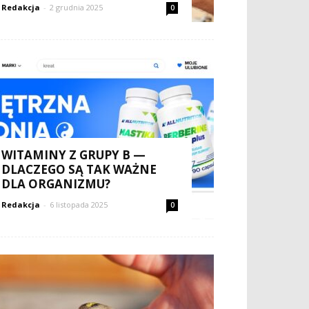
Redakcja
-
2 grudnia 2025
0
WITAMINY Z GRUPY B —
DLACZEGO SĄ TAK WAŻNE
DLA ORGANIZMU?
Redakcja
-
6 listopada 2025
0