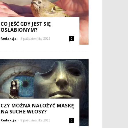
CO JEŚĆ GDY JEST SIĘ
OSŁABIONYM?
Redakcja
-
8 października 2025
0
CZY MOŻNA NAŁOŻYĆ MASKĘ
NA SUCHE WŁOSY?
Redakcja
-
8 października 2025
0