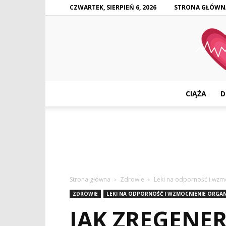
CZWARTEK, SIERPIEŃ 6, 2026
STRONA GŁÓWN
CIĄŻA
D
Strona główna
Zdrowie
Leki na odporność i wzm
ZDROWIE
LEKI NA ODPORNOŚĆ I WZMOCNIENIE ORGA
JAK ZREGENE