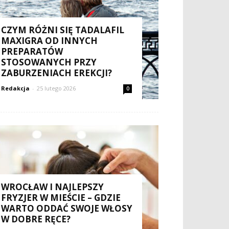
CZYM RÓŻNI SIĘ TADALAFIL
MAXIGRA OD INNYCH
PREPARATÓW
STOSOWANYCH PRZY
ZABURZENIACH EREKCJI?
Redakcja
-
25 lutego 2026
0
WROCŁAW I NAJLEPSZY
FRYZJER W MIEŚCIE – GDZIE
WARTO ODDAĆ SWOJE WŁOSY
W DOBRE RĘCE?