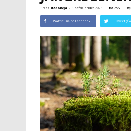
Przez
Redakcja
-
1 października 2025
255
Podziel się na Facebooku
Tweet (Ćw