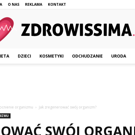
A
O NAS
REKLAMA
KONTAKT
IETA
DZIECI
KOSMETYKI
ODCHUDZANIE
URODA
Zdrowissima.pl
ocnienie organizmu
Jak zregenerować swój organizm?
NIZMU
ROWAĆ SWÓJ ORGAN