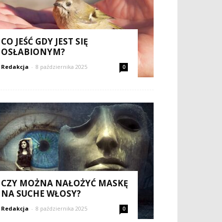
CO JEŚĆ GDY JEST SIĘ
OSŁABIONYM?
Redakcja
-
8 października 2025
0
CZY MOŻNA NAŁOŻYĆ MASKĘ
NA SUCHE WŁOSY?
Redakcja
-
8 października 2025
0