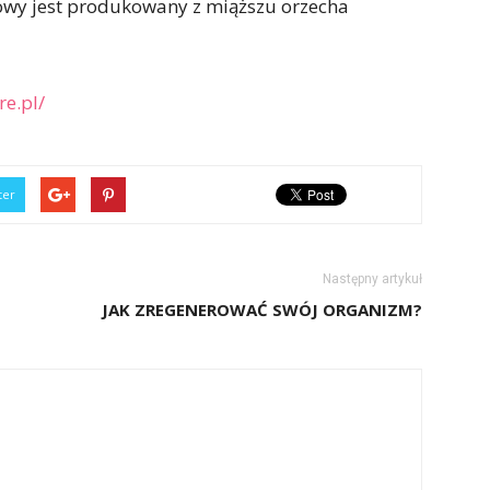
sowy jest produkowany z miąższu orzecha
e.pl/
ter
Następny artykuł
JAK ZREGENEROWAĆ SWÓJ ORGANIZM?