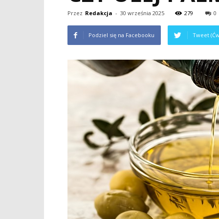
Przez
Redakcja
-
30 września 2025
279
0
Podziel się na Facebooku
Tweet (Ćw