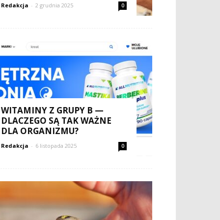
Redakcja
-
2 grudnia 2025
0
WITAMINY Z GRUPY B —
DLACZEGO SĄ TAK WAŻNE
DLA ORGANIZMU?
Redakcja
-
6 listopada 2025
0