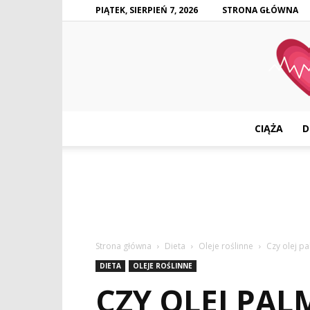
PIĄTEK, SIERPIEŃ 7, 2026
STRONA GŁÓWNA
CIĄŻA
D
Strona główna
Dieta
Oleje roślinne
Czy olej p
DIETA
OLEJE ROŚLINNE
CZY OLEJ PA