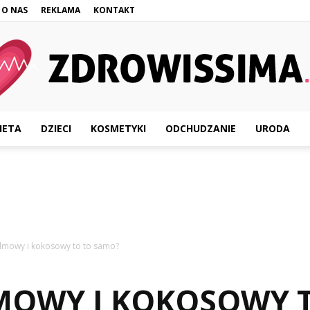
O NAS
REKLAMA
KONTAKT
IETA
DZIECI
KOSMETYKI
ODCHUDZANIE
URODA
Zdrowissima.pl
almowy i kokosowy to to samo?
LMOWY I KOKOSOWY 