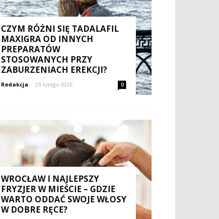
CZYM RÓŻNI SIĘ TADALAFIL
MAXIGRA OD INNYCH
PREPARATÓW
STOSOWANYCH PRZY
ZABURZENIACH EREKCJI?
Redakcja
-
25 lutego 2026
0
WROCŁAW I NAJLEPSZY
FRYZJER W MIEŚCIE – GDZIE
WARTO ODDAĆ SWOJE WŁOSY
W DOBRE RĘCE?