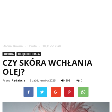
Strona główna
Uroda
Olejki do ciała
URODA
OLEJKI DO CIAŁA
CZY SKÓRA WCHŁANIA
OLEJ?
Przez
Redakcja
-
6 października 2025
303
0