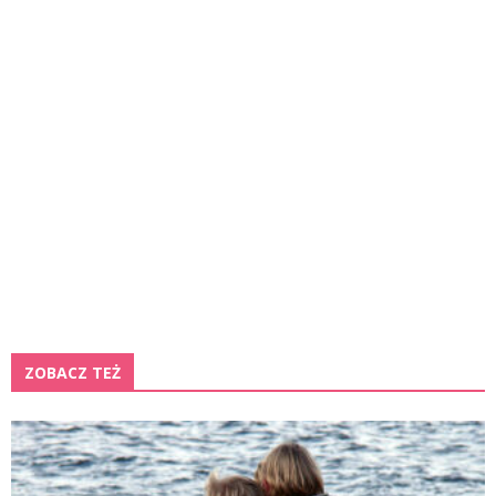
ZOBACZ TEŻ
K