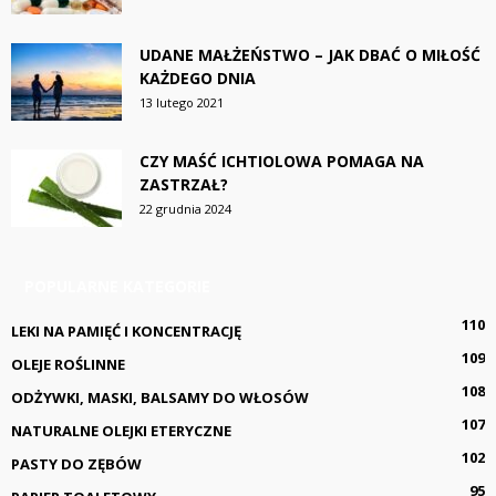
UDANE MAŁŻEŃSTWO – JAK DBAĆ O MIŁOŚĆ
KAŻDEGO DNIA
13 lutego 2021
CZY MAŚĆ ICHTIOLOWA POMAGA NA
ZASTRZAŁ?
22 grudnia 2024
POPULARNE KATEGORIE
110
LEKI NA PAMIĘĆ I KONCENTRACJĘ
109
OLEJE ROŚLINNE
108
ODŻYWKI, MASKI, BALSAMY DO WŁOSÓW
107
NATURALNE OLEJKI ETERYCZNE
102
PASTY DO ZĘBÓW
95